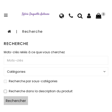
Catégories
0
Livre
d'entraide
Recherche
Livre
de
RECHERCHE
développement
Mots-clés reliés à ce que vous cherchez
personnelle
Livre
jeunesse
Recherche par sous-catégories
Recherche dans la description du produit